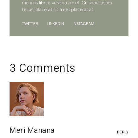
rhoncus libero vestibulum et. Quisque ipsum
tellus, placerat sit amet placerat at.
TWITTER
LINKEDIN
INSTAGRAM
3 Comments
Meri Manana
REPLY