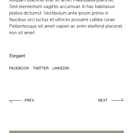
Aliquam placerat erat sit amet malesuada placerat.
Sed elementum sagittis accumsan. In hac habitasse
platea dictumst. Vestibulum ante ipsum primis in
faucibus orci luctus et ultrices posuere cubilia curae.
Pellentesque sit amet sapien ac enim eleifend placerat
non sit amet..
Elegant
FACEBOOK
TWITTER
LINKEDIN
PREV
NEXT