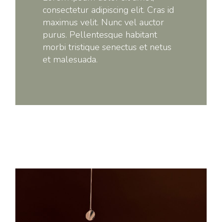
consectetur adipiscing elit. Cras id
maximus velit. Nunc vel auctor
purus. Pellentesque habitant
morbi tristique senectus et netus
et malesuada.