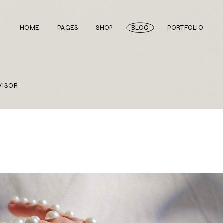
HOME
PAGES
SHOP
BLOG
PORTFOLIO
Main Home
About Us
Right Sidebar
Standard List
VISOR
Divided Showcase
Our Team
Left Sidebar
Gallery List
Jewelry Store
Video Page
Without Sidebar
Masonry List
Cosmetics Shop
Pricing Plans
Simple List
List Layouts
Ceramics Shop
FAQ Page
Post Types
Single Types
Watch Store
Contact Us
Fullscreen Slider
Get In Touch
Shop Grid
Coming Soon