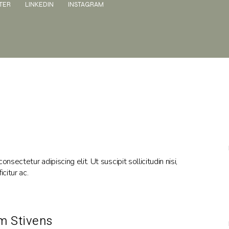
TER
LINKEDIN
INSTAGRAM
nsectetur adipiscing elit. Ut suscipit sollicitudin nisi,
citur ac.
m Stivens