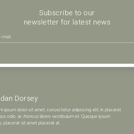
FACEBOOK
TWITTER
LI
Subscribe to our
newsletter for latest news
NEXT
idan Dorsey
m ipsum dolor sit amet, consectetur adipiscing elit. In placerat
bus odio, ac rhoncus libero vestibulum et. Quisque ipsum
s, placerat sit amet placerat at.