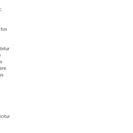
c.
ctus
bitur
e
is
uere
us
icitur