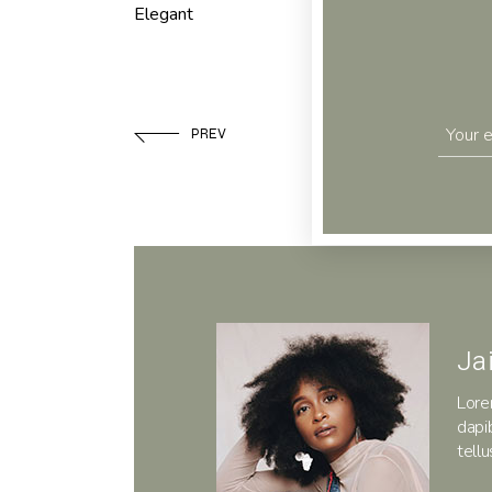
Elegant
PREV
Ja
Lore
dapi
tellu