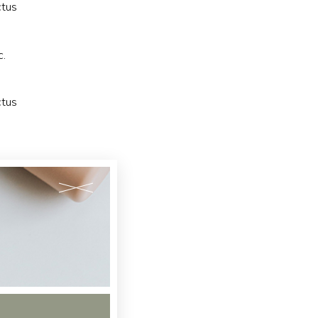
ctus
c.
ctus
bitur
e
is
uere