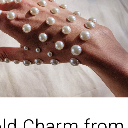
Landing
ld Charm from