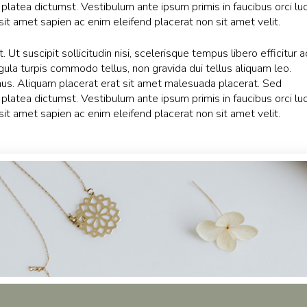
platea dictumst. Vestibulum ante ipsum primis in faucibus orci lu
sit amet sapien ac enim eleifend placerat non sit amet velit.
 Ut suscipit sollicitudin nisi, scelerisque tempus libero efficitur a
igula turpis commodo tellus, non gravida dui tellus aliquam leo.
s. Aliquam placerat erat sit amet malesuada placerat. Sed
platea dictumst. Vestibulum ante ipsum primis in faucibus orci lu
sit amet sapien ac enim eleifend placerat non sit amet velit.
 eagerly explored designing
scipit sollicitudin nisi, scelerisque tempus libero efficitur ac. Cura
pis commodo tellus, non gravida dui tellus aliquam leo. Suspendiss
acerat erat sit amet malesuada placerat. Sed elementum sagitt
tibulum ante ipsum primis in faucibus orci luctus et ultrices pos
nim eleifend placerat non sit amet..