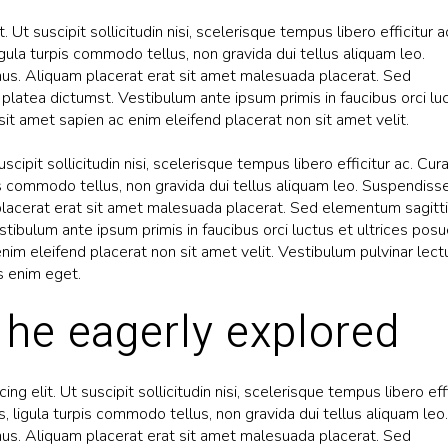
 Ut suscipit sollicitudin nisi, scelerisque tempus libero efficitur a
igula turpis commodo tellus, non gravida dui tellus aliquam leo.
s. Aliquam placerat erat sit amet malesuada placerat. Sed
platea dictumst. Vestibulum ante ipsum primis in faucibus orci lu
sit amet sapien ac enim eleifend placerat non sit amet velit.
scipit sollicitudin nisi, scelerisque tempus libero efficitur ac. Cura
pis commodo tellus, non gravida dui tellus aliquam leo. Suspendiss
acerat erat sit amet malesuada placerat. Sed elementum sagitt
tibulum ante ipsum primis in faucibus orci luctus et ultrices pos
nim eleifend placerat non sit amet velit. Vestibulum pulvinar lect
s enim eget.
 he eagerly explored
g elit. Ut suscipit sollicitudin nisi, scelerisque tempus libero eff
s, ligula turpis commodo tellus, non gravida dui tellus aliquam leo.
s. Aliquam placerat erat sit amet malesuada placerat. Sed