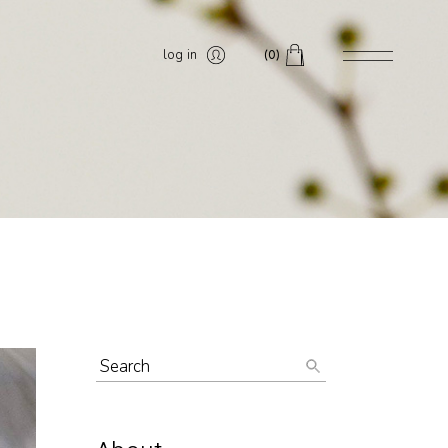
log in
(0)