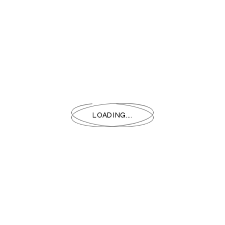
L
O
A
D
I
N
G
.
.
.
.
eCommerce